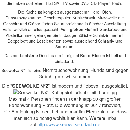
Sie haben dort einen Flat SAT-TV sowie DVD, CD-Player, Radio.
Die Küche ist komplett ausgestattet mit Herd, Ofen,
Dunstabzugshaube, Geschirrspüler, Kühlschrank, Mikrowelle etc.
Geschirr und Gläser finden Sie ausreichend in 8facher Ausstattung.
Es ist wirklich an alles gedacht. Vom großen Flur mit Garderobe und
Abstellkammer gelangen Sie in das gemütliche Schlafzimmer mit
Doppelbett und Leseleuchten sowie ausreichend Schrank- und
Stauraum.
Das modernisierte Duschbad mit original Retro-Fliesen ist hell und
einladend.
Nichtraucherwohnung, Hunde sind gegen
Seewolke N°1 ist eine
Gebühr gern willkommen.
Die "
SEEWOLKE N°2"
ist modern und liebevoll ausgestattet.
Maximal 4 Personen finden in der
knapp 50 qm großen
Ferienwohnung Platz. Die Wohnung ist 2017 renoviert,
die Einrichtung ist neu, hell und maritim Elementen, so dass
man sich so richtig wohlfühlen kann. Weitere infos
auf
http://www.seewolke-urlaub.de