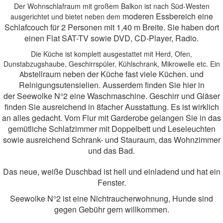
Der Wohnschlafraum mit großem Balkon ist nach Süd-Westen
moderen Essbereich eine
ausgerichtet und bietet neben dem
Schlafcouch für 2 Personen mit 1,40 m Breite. Sie haben dort
einen Flat SAT-TV sowie DVD, CD-Player, Radio.
Die Küche ist komplett ausgestattet mit Herd, Ofen,
Dunstabzugshaube, Geschirrspüler, Kühlschrank, Mikrowelle etc. Ein
bstellraum neben der Küche fast viele Küchen. und
A
Reinigungsutensielien. Ausserdem finden Sie hier in
der
Seewolke N°2 eine Waschmaschine.
Geschirr und Gläser
finden Sie ausreichend in 8facher Ausstattung. Es ist wir
klich
an alles gedacht. Vom Flur mit Garderobe
gelangen Sie in das
gemütliche Schlafzimmer mit Doppelbett und Leseleuchten
sowie ausreiche
nd Schra
nk- und Stauraum, das Wohnzimmer
und das Bad.
Das neue, weiße Duschbad ist hell und einladend und hat ein
Fenster.
Seewolke N°2 ist eine
Nichtraucherwohnung, Hunde sind
gegen Gebühr gern willkommen.